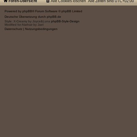
Foren-Übersicht
Alle Cookies löschen
Alle Zeiten sind
UTC+02:00
Powered by
phpBB
® Forum Software © phpBB Limited
Deutsche Übersetzung durch
phpBB.de
Style: X-Creamy by Joyce&Luna
phpBB-Style-Design
Modified for Alathair by Jael
Datenschutz
|
Nutzungsbedingungen