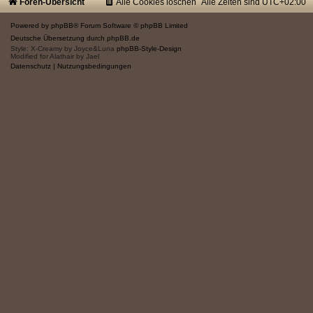
Foren-Übersicht
Alle Cookies löschen
Alle Zeiten sind
UTC+02:00
Powered by
phpBB
® Forum Software © phpBB Limited
Deutsche Übersetzung durch
phpBB.de
Style: X-Creamy by Joyce&Luna
phpBB-Style-Design
Modified for Alathair by Jael
Datenschutz
|
Nutzungsbedingungen