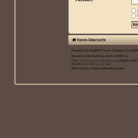
Passwort:
Foren-Übersicht
Powered by
phpBB
® Forum Software © phpBB
Deutsche Übersetzung durch
phpBB.de
Style: X-Creamy by Joyce&Luna
phpBB-Style-
Modified for Alathair by Jael
Datenschutz
|
Nutzungsbedingungen