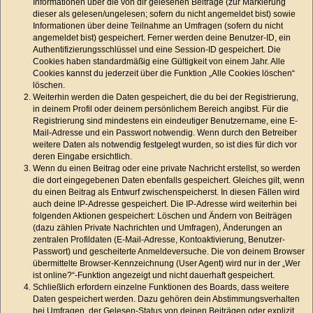
Informationen über die von dir gelesenen Beiträge (zur Markierung
dieser als gelesen/ungelesen; sofern du nicht angemeldet bist) sowie
Informationen über deine Teilnahme an Umfragen (sofern du nicht
angemeldet bist) gespeichert. Ferner werden deine Benutzer-ID, ein
Authentifizierungsschlüssel und eine Session-ID gespeichert. Die
Cookies haben standardmäßig eine Gültigkeit von einem Jahr. Alle
Cookies kannst du jederzeit über die Funktion „Alle Cookies löschen“
löschen.
Weiterhin werden die Daten gespeichert, die du bei der Registrierung,
in deinem Profil oder deinem persönlichem Bereich angibst. Für die
Registrierung sind mindestens ein eindeutiger Benutzername, eine E-
Mail-Adresse und ein Passwort notwendig. Wenn durch den Betreiber
weitere Daten als notwendig festgelegt wurden, so ist dies für dich vor
deren Eingabe ersichtlich.
Wenn du einen Beitrag oder eine private Nachricht erstellst, so werden
die dort eingegebenen Daten ebenfalls gespeichert. Gleiches gilt, wenn
du einen Beitrag als Entwurf zwischenspeicherst. In diesen Fällen wird
auch deine IP-Adresse gespeichert. Die IP-Adresse wird weiterhin bei
folgenden Aktionen gespeichert: Löschen und Ändern von Beiträgen
(dazu zählen Private Nachrichten und Umfragen), Änderungen an
zentralen Profildaten (E-Mail-Adresse, Kontoaktivierung, Benutzer-
Passwort) und gescheiterte Anmeldeversuche. Die von deinem Browser
übermittelte Browser-Kennzeichnung (User Agent) wird nur in der „Wer
ist online?“-Funktion angezeigt und nicht dauerhaft gespeichert.
Schließlich erfordern einzelne Funktionen des Boards, dass weitere
Daten gespeichert werden. Dazu gehören dein Abstimmungsverhalten
bei Umfragen, der Gelesen-Status von deinen Beiträgen oder explizit