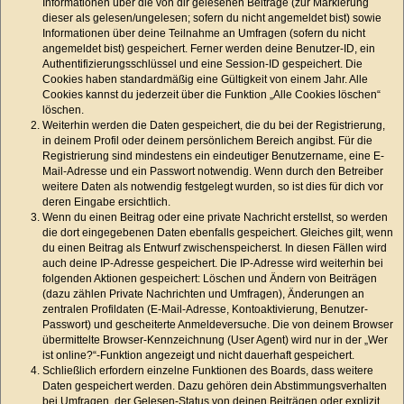
Informationen über die von dir gelesenen Beiträge (zur Markierung
dieser als gelesen/ungelesen; sofern du nicht angemeldet bist) sowie
Informationen über deine Teilnahme an Umfragen (sofern du nicht
angemeldet bist) gespeichert. Ferner werden deine Benutzer-ID, ein
Authentifizierungsschlüssel und eine Session-ID gespeichert. Die
Cookies haben standardmäßig eine Gültigkeit von einem Jahr. Alle
Cookies kannst du jederzeit über die Funktion „Alle Cookies löschen“
löschen.
Weiterhin werden die Daten gespeichert, die du bei der Registrierung,
in deinem Profil oder deinem persönlichem Bereich angibst. Für die
Registrierung sind mindestens ein eindeutiger Benutzername, eine E-
Mail-Adresse und ein Passwort notwendig. Wenn durch den Betreiber
weitere Daten als notwendig festgelegt wurden, so ist dies für dich vor
deren Eingabe ersichtlich.
Wenn du einen Beitrag oder eine private Nachricht erstellst, so werden
die dort eingegebenen Daten ebenfalls gespeichert. Gleiches gilt, wenn
du einen Beitrag als Entwurf zwischenspeicherst. In diesen Fällen wird
auch deine IP-Adresse gespeichert. Die IP-Adresse wird weiterhin bei
folgenden Aktionen gespeichert: Löschen und Ändern von Beiträgen
(dazu zählen Private Nachrichten und Umfragen), Änderungen an
zentralen Profildaten (E-Mail-Adresse, Kontoaktivierung, Benutzer-
Passwort) und gescheiterte Anmeldeversuche. Die von deinem Browser
übermittelte Browser-Kennzeichnung (User Agent) wird nur in der „Wer
ist online?“-Funktion angezeigt und nicht dauerhaft gespeichert.
Schließlich erfordern einzelne Funktionen des Boards, dass weitere
Daten gespeichert werden. Dazu gehören dein Abstimmungsverhalten
bei Umfragen, der Gelesen-Status von deinen Beiträgen oder explizit