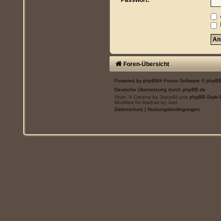
Passwort:
Foren-Übersicht
Powered by
phpBB
® Forum Software © phpBB
Deutsche Übersetzung durch
phpBB.de
Style: X-Creamy by Joyce&Luna
phpBB-Style-
Modified for Alathair by Jael
Datenschutz
|
Nutzungsbedingungen