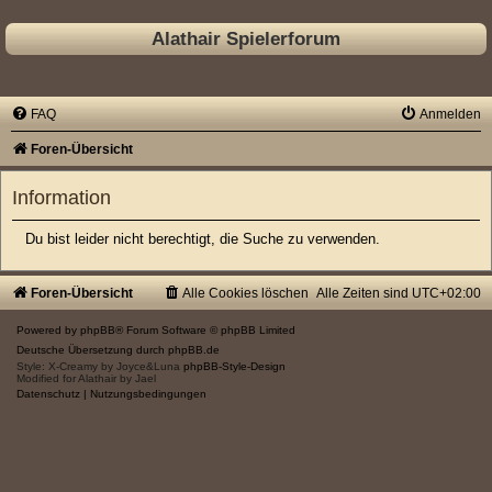
Alathair Spielerforum
FAQ
Anmelden
Foren-Übersicht
Information
Du bist leider nicht berechtigt, die Suche zu verwenden.
Foren-Übersicht
Alle Cookies löschen
Alle Zeiten sind
UTC+02:00
Powered by
phpBB
® Forum Software © phpBB Limited
Deutsche Übersetzung durch
phpBB.de
Style: X-Creamy by Joyce&Luna
phpBB-Style-Design
Modified for Alathair by Jael
Datenschutz
|
Nutzungsbedingungen