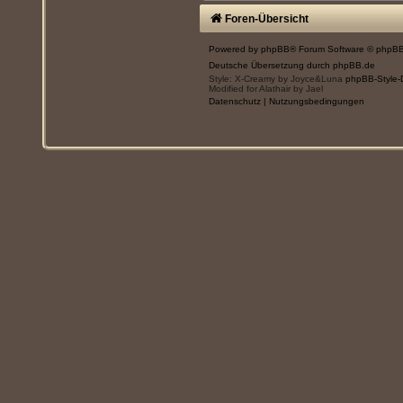
Foren-Übersicht
Powered by
phpBB
® Forum Software © phpBB
Deutsche Übersetzung durch
phpBB.de
Style: X-Creamy by Joyce&Luna
phpBB-Style-
Modified for Alathair by Jael
Datenschutz
|
Nutzungsbedingungen