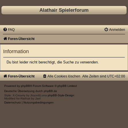
Alathair Spielerforum
FAQ
Anmelden
Foren-Übersicht
Information
Du bist leider nicht berechtigt, die Suche zu verwenden.
Foren-Übersicht
Alle Cookies löschen
Alle Zeiten sind
UTC+02:00
Powered by
phpBB
® Forum Software © phpBB Limited
Deutsche Übersetzung durch
phpBB.de
Style: X-Creamy by Joyce&Luna
phpBB-Style-Design
Modified for Alathair by Jael
Datenschutz
|
Nutzungsbedingungen