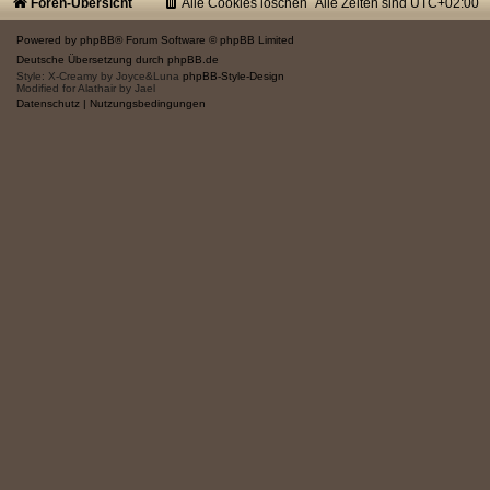
Foren-Übersicht
Alle Cookies löschen
Alle Zeiten sind
UTC+02:00
Powered by
phpBB
® Forum Software © phpBB Limited
Deutsche Übersetzung durch
phpBB.de
Style: X-Creamy by Joyce&Luna
phpBB-Style-Design
Modified for Alathair by Jael
Datenschutz
|
Nutzungsbedingungen