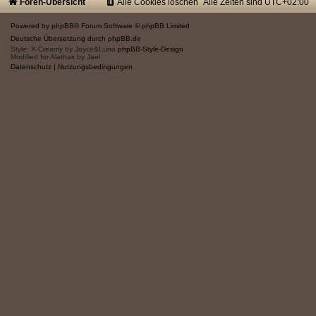
Foren-Übersicht
Alle Cookies löschen
Alle Zeiten sind
UTC+02:00
Powered by
phpBB
® Forum Software © phpBB Limited
Deutsche Übersetzung durch
phpBB.de
Style: X-Creamy by Joyce&Luna
phpBB-Style-Design
Modified for Alathair by Jael
Datenschutz
|
Nutzungsbedingungen