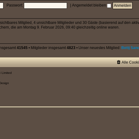
Passwort:
|
Angemeldet bleiben
 sichtbares Mitglied, 4 unsichtbare Mitglieder und 30 Gäste (basierend auf den akt
hern, die am Montag 9. Februar 2026, 09:40 gleichzeitig online waren.
insgesamt
41545
• Mitglieder insgesamt
4823
• Unser neuestes Mitglied:
Bettj Sand
Alle Cook
 Limited
Design