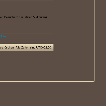
iven Besuchern der letzten 5 Minuten)
ildar
ies löschen
Alle Zeiten sind
UTC+02:00