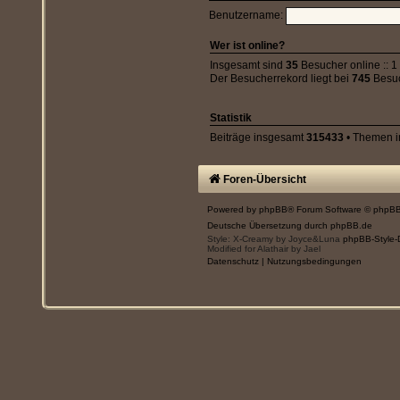
Benutzername:
Wer ist online?
Insgesamt sind
35
Besucher online :: 1
Der Besucherrekord liegt bei
745
Besuc
Statistik
Beiträge insgesamt
315433
• Themen 
Foren-Übersicht
Powered by
phpBB
® Forum Software © phpBB
Deutsche Übersetzung durch
phpBB.de
Style: X-Creamy by Joyce&Luna
phpBB-Style-
Modified for Alathair by Jael
Datenschutz
|
Nutzungsbedingungen