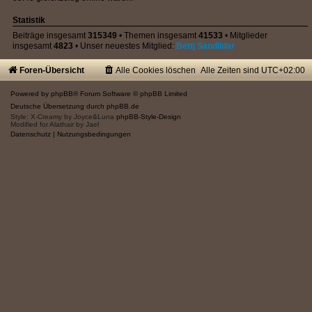
Statistik
Beiträge insgesamt
315349
• Themen insgesamt
41533
• Mitglieder
insgesamt
4823
• Unser neuestes Mitglied:
Bettj Sandildar
Foren-Übersicht
Alle Cookies löschen
Alle Zeiten sind
UTC+02:00
Powered by
phpBB
® Forum Software © phpBB Limited
Deutsche Übersetzung durch
phpBB.de
Style: X-Creamy by Joyce&Luna
phpBB-Style-Design
Modified for Alathair by Jael
Datenschutz
|
Nutzungsbedingungen