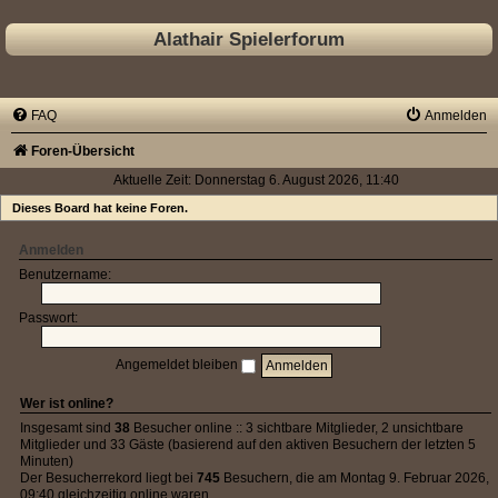
Alathair Spielerforum
FAQ
Anmelden
Foren-Übersicht
Aktuelle Zeit: Donnerstag 6. August 2026, 11:40
Dieses Board hat keine Foren.
Anmelden
Benutzername:
Passwort:
Angemeldet bleiben
Wer ist online?
Insgesamt sind
38
Besucher online :: 3 sichtbare Mitglieder, 2 unsichtbare
Mitglieder und 33 Gäste (basierend auf den aktiven Besuchern der letzten 5
Minuten)
Der Besucherrekord liegt bei
745
Besuchern, die am Montag 9. Februar 2026,
09:40 gleichzeitig online waren.