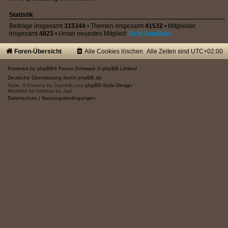
Statistik
Beiträge insgesamt
315344
• Themen insgesamt
41532
• Mitglieder
insgesamt
4823
• Unser neuestes Mitglied:
Bettj Sandildar
Foren-Übersicht
Alle Cookies löschen
Alle Zeiten sind
UTC+02:00
Powered by
phpBB
® Forum Software © phpBB Limited
Deutsche Übersetzung durch
phpBB.de
Style: X-Creamy by Joyce&Luna
phpBB-Style-Design
Modified for Alathair by Jael
Datenschutz
|
Nutzungsbedingungen