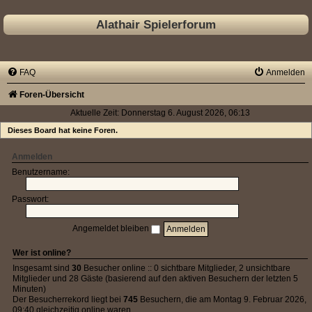
Alathair Spielerforum
FAQ
Anmelden
Foren-Übersicht
Aktuelle Zeit: Donnerstag 6. August 2026, 06:13
Dieses Board hat keine Foren.
Anmelden
Benutzername:
Passwort:
Angemeldet bleiben
Wer ist online?
Insgesamt sind
30
Besucher online :: 0 sichtbare Mitglieder, 2 unsichtbare
Mitglieder und 28 Gäste (basierend auf den aktiven Besuchern der letzten 5
Minuten)
Der Besucherrekord liegt bei
745
Besuchern, die am Montag 9. Februar 2026,
09:40 gleichzeitig online waren.