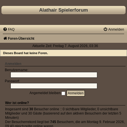
Alathair Spielerforum
FAQ
Anmelden
Foren-Übersicht
Aktuelle Zeit: Freitag 7. August 2026, 03:36
Dieses Board hat keine Foren.
Anmelden
Benutzername:
Passwort:
Angemeldet bleiben
Wer ist online?
Insgesamt sind
30
Besucher online :: 0 sichtbare Mitglieder, 0 unsichtbare
Mitglieder und 30 Gäste (basierend auf den aktiven Besuchern der letzten 5
Minuten)
Der Besucherrekord liegt bei
745
Besuchern, die am Montag 9. Februar 2026,
09:40 gleichzeitig online waren.