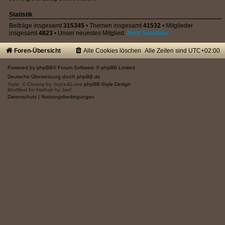
Statistik
Beiträge insgesamt
315345
• Themen insgesamt
41532
• Mitglieder
insgesamt
4823
• Unser neuestes Mitglied:
Bettj Sandildar
Foren-Übersicht
Alle Cookies löschen
Alle Zeiten sind
UTC+02:00
Powered by
phpBB
® Forum Software © phpBB Limited
Deutsche Übersetzung durch
phpBB.de
Style: X-Creamy by Joyce&Luna
phpBB-Style-Design
Modified for Alathair by Jael
Datenschutz
|
Nutzungsbedingungen