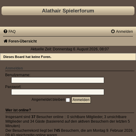
Alathair Spielerforum
FAQ
Anmelden
Foren-Übersicht
Aktuelle Zeit: Donnerstag 6. August 2026, 08:07
Dieses Board hat keine Foren.
Anmelden
Benutzername:
Passwort:
Angemeldet bleiben
Wer ist online?
Insgesamt sind
37
Besucher online :: 0 sichtbare Mitglieder, 3 unsichtbare
Mitglieder und 34 Gäste (basierend auf den aktiven Besuchern der letzten 5
Minuten)
Der Besucherrekord liegt bei
745
Besuchern, die am Montag 9. Februar 2026,
09:40 gleichzeitig online waren.