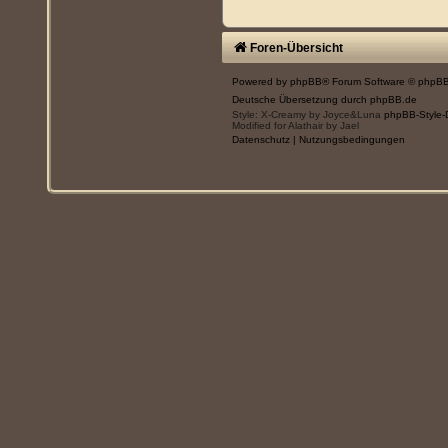
Foren-Übersicht
Powered by
phpBB
® Forum Software © phpBB
Deutsche Übersetzung durch
phpBB.de
Style: X-Creamy by Joyce&Luna
phpBB-Style-
Modified for Alathair by Jael
Datenschutz
|
Nutzungsbedingungen