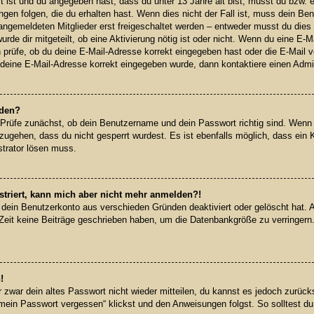
rt ist und du angegeben hast, dass du unter 13 Jahre alt bist, musst du bzw. e
en folgen, die du erhalten hast. Wenn dies nicht der Fall ist, muss dein Benut
ngemeldeten Mitglieder erst freigeschaltet werden – entweder musst du dies s
urde dir mitgeteilt, ob eine Aktivierung nötig ist oder nicht. Wenn du eine E-Ma
prüfe, ob du deine E-Mail-Adresse korrekt eingegeben hast oder die E-Mail v
 deine E-Mail-Adresse korrekt eingegeben wurde, dann kontaktiere einen Admin
lden?
 Prüfe zunächst, ob dein Benutzername und dein Passwort richtig sind. Wenn d
zugehen, dass du nicht gesperrt wurdest. Es ist ebenfalls möglich, dass ein 
strator lösen muss.
istriert, kann mich aber nicht mehr anmelden?!
r dein Benutzerkonto aus verschieden Gründen deaktiviert oder gelöscht hat.
 Zeit keine Beiträge geschrieben haben, um die Datenbankgröße zu verringern.
!
r zwar dein altes Passwort nicht wieder mitteilen, du kannst es jedoch zurü
mein Passwort vergessen“ klickst und den Anweisungen folgst. So solltest du