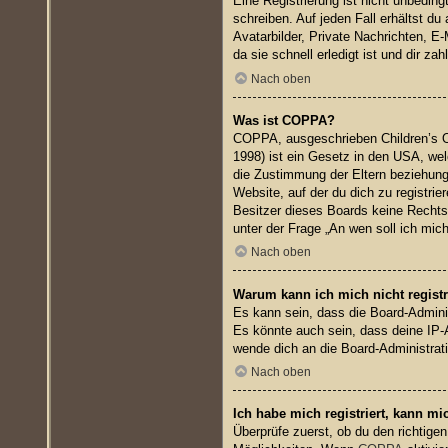
Eine Registrierung ist nicht unbedin
schreiben. Auf jeden Fall erhältst du
Avatarbilder, Private Nachrichten, E
da sie schnell erledigt ist und dir zahl
Nach oben
Was ist COPPA?
COPPA, ausgeschrieben Children’s On
1998) ist ein Gesetz in den USA, wel
die Zustimmung der Eltern beziehungs
Website, auf der du dich zu registrie
Besitzer dieses Boards keine Rechtsb
unter der Frage „An wen soll ich mic
Nach oben
Warum kann ich mich nicht registr
Es kann sein, dass die Board-Admini
Es könnte auch sein, dass deine IP-
wende dich an die Board-Administrat
Nach oben
Ich habe mich registriert, kann mi
Überprüfe zuerst, ob du den richtig