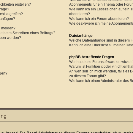
chkeiten erstellen?
Abonnements für ein Thema oder Foru
frage?
Wie kann ich ein Lesezeichen auf ein 
cht zugreifen?
abonnieren?
 anfügen?
Wie kann ich ein Forum abonnieren?
Wie deaktiviere ich meine Abonnement
n melden?
he beim Schreiben eines Beitrags?
Dateianhänge
eben werden?
Welche Dateianhänge sind in diesem F
Kann ich eine Übersicht all meiner Da
phpBB betreffende Fragen
Wer hat diese Forensoftware entwickelt
Warum ist Funktion x oder y nicht entha
An wen soll ich mich wenden, falls es 
ügen?
zu diesem Forum gibt?
Wie kann ich einen Administrator des B
ung