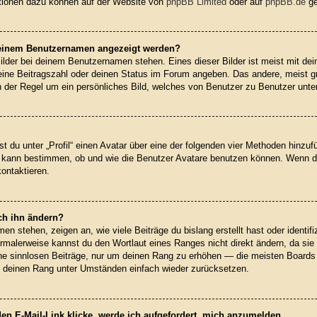
ationen dazu können auf der Website von
phpBB Limited
oder auf
phpBB.de
ge
 meinem Benutzernamen angezeigt werden?
ilder bei deinem Benutzernamen stehen. Eines dieser Bilder ist meist mit dei
ine Beitragszahl oder deinen Status im Forum angeben. Das andere, meist grö
in der Regel um ein persönliches Bild, welches von Benutzer zu Benutzer unter
t du unter „Profil“ einen Avatar über eine der folgenden vier Methoden hinzuf
n kann bestimmen, ob und wie die Benutzer Avatare benutzen können. Wenn d
kontaktieren.
ch ihn ändern?
n stehen, zeigen an, wie viele Beiträge du bislang erstellt hast oder identif
rmalerweise kannst du den Wortlaut eines Ranges nicht direkt ändern, da sie
ine sinnlosen Beiträge, nur um deinen Rang zu erhöhen — die meisten Boards 
rd deinen Rang unter Umständen einfach wieder zurücksetzen.
en E-Mail-Link klicke, werde ich aufgefordert, mich anzumelden.