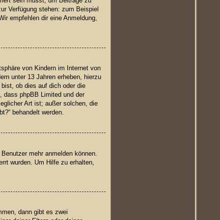
riert sein musst, um Beiträge zu
t zur Verfügung stehen: zum Beispiel
. Wir empfehlen dir eine Anmeldung,
sphäre von Kindern im Internet von
ern unter 13 Jahren erheben, hierzu
ist, ob dies auf dich oder die
te, dass phpBB Limited und der
glicher Art ist; außer solchen, die
bt?“ behandelt werden.
en Benutzer mehr anmelden können.
rrt wurden. Um Hilfe zu erhalten,
mmen, dann gibt es zwei