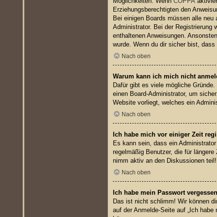
Möglichkeiten. Wenn
COPPA
aktivie
Erziehungsberechtigten den Anweisung
Bei einigen Boards müssen alle neu a
Administrator. Bei der Registrierung w
enthaltenen Anweisungen. Ansonsten 
wurde. Wenn du dir sicher bist, dass
Nach oben
Warum kann ich mich nicht anme
Dafür gibt es viele mögliche Gründe.
einen Board-Administrator, um sicher
Website vorliegt, welches ein Admini
Nach oben
Ich habe mich vor einiger Zeit reg
Es kann sein, dass ein Administrato
regelmäßig Benutzer, die für längere
nimm aktiv an den Diskussionen teil!
Nach oben
Ich habe mein Passwort vergessen
Das ist nicht schlimm! Wir können di
auf der Anmelde-Seite auf „Ich habe 