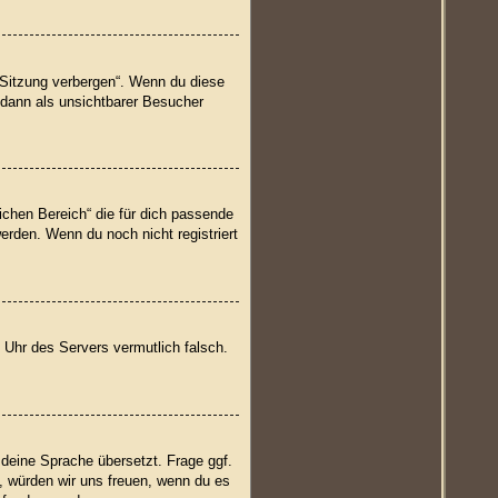
 Sitzung verbergen“. Wenn du diese
 dann als unsichtbarer Besucher
lichen Bereich“ die für dich passende
werden. Wenn du noch nicht registriert
ie Uhr des Servers vermutlich falsch.
 deine Sprache übersetzt. Frage ggf.
t, würden wir uns freuen, wenn du es