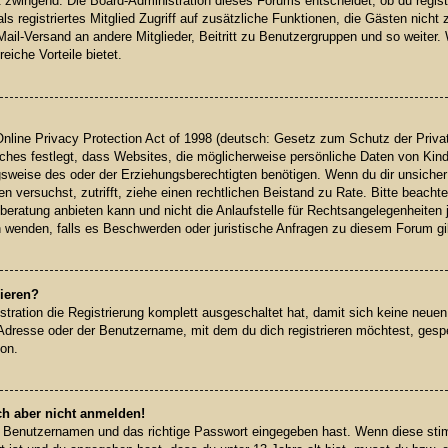
gt zwingend. Die Board-Administration dieses Forums entscheidet, ob du regist
 als registriertes Mitglied Zugriff auf zusätzliche Funktionen, die Gästen nich
-Mail-Versand an andere Mitglieder, Beitritt zu Benutzergruppen und so weiter
reiche Vorteile bietet.
line Privacy Protection Act of 1998 (deutsch: Gesetz zum Schutz der Privat
ches festlegt, dass Websites, die möglicherweise persönliche Daten von Kind
weise des oder der Erziehungsberechtigten benötigen. Wenn du dir unsicher b
ren versuchst, zutrifft, ziehe einen rechtlichen Beistand zu Rate. Bitte beach
eratung anbieten kann und nicht die Anlaufstelle für Rechtsangelegenheiten je
h wenden, falls es Beschwerden oder juristische Anfragen zu diesem Forum gi
ieren?
stration die Registrierung komplett ausgeschaltet hat, damit sich keine neu
Adresse oder der Benutzername, mit dem du dich registrieren möchtest, gespe
ion.
ch aber nicht anmelden!
en Benutzernamen und das richtige Passwort eingegeben hast. Wenn diese sti