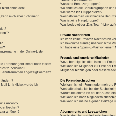
?
Was sind Benutzergruppen?
er nicht anmelden!
Wo finde ich die Benutzergruppen und w
Wie werde ich Gruppenleiter?
rt, kann mich aber nicht mehr
Weshalb werden verschiedene Benutzer
Was ist eine Hauptgruppe?
Was bedeutet der „Das Team“-Link auf d
det?
schen“?
Private Nachrichten
Ich kann keine Privaten Nachrichten ve
gen
Ich bekomme ständig unerwünschte Pri
ern?
Ich habe eine Spam-E-Mail von einem M
nutzername in der Online-Liste
Freunde und ignorierte Mitglieder
Wozu benötige ich die Listen der Freun
 die Forenuhr geht immer noch falsch!
Wie kann ich Mitglieder zur Liste der Fr
nicht zur Auswahl!
Mitglieder hinzufügen oder diese wiede
em Benutzernamen angezeigt werden?
n ändern?
Die Foren durchsuchen
Mail-Link klicke, werde ich
Wie kann ich ein Forum oder mehrere 
Weshalb erhalte ich bei der Suche kei
Warum bekomme ich bei der Suche eine
Wie kann ich nach Mitgliedern suchen?
Wie kann ich meine eigenen Beiträge 
eine Antwort?
 oder löschen?
atur anfügen?
Abonnements und Lesezeichen
Was ist der Unterschied zwischen ein