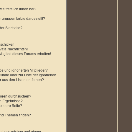
ie trete ich ihnen bei?
gruppen farbig dargestellt?
er Startseite?
rschicken!
vate Nachrichten!
itglied dieses Forums erhalten!
de und ignorierten Mitglieder?
eunde oder zur Liste der ignorierten
r aus den Listen entfernen?
Foren durchsuchen?
ne Ergebnisse?
 leere Seite?
und Themen finden?
em Lesezeichen und einem