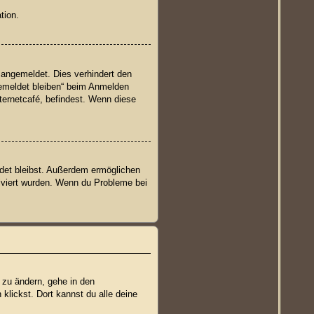
tion.
 angemeldet. Dies verhindert den
emeldet bleiben“ beim Anmelden
ternetcafé, befindest. Wenn diese
ldet bleibst. Außerdem ermöglichen
tiviert wurden. Wenn du Probleme bei
 zu ändern, gehe in den
klickst. Dort kannst du alle deine