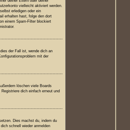
iner deiner Eltern oder deiner
zerkonto vielleicht aktiviert werden.
elbst erledigen oder ein
il erhalten hast, folge den dort
on einem Spam-Filter blockiert
istrator.
ies der Fall ist, wende dich an
Konfigurationsproblem mit der
 Außerdem löschen viele Boards
 Registriere dich einfach erneut und
cksetzen. Dies machst du, indem du
 dich schnell wieder anmelden