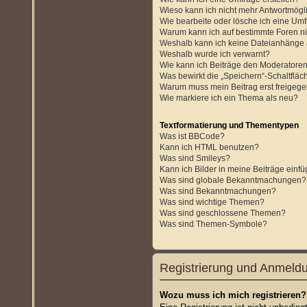
Wieso kann ich nicht mehr Antwortmögli
Wie bearbeite oder lösche ich eine Um
Warum kann ich auf bestimmte Foren ni
Weshalb kann ich keine Dateianhänge
Weshalb wurde ich verwarnt?
Wie kann ich Beiträge den Moderatore
Was bewirkt die „Speichern“-Schaltfläc
Warum muss mein Beitrag erst freigeg
Wie markiere ich ein Thema als neu?
Textformatierung und Thementypen
Was ist BBCode?
Kann ich HTML benutzen?
Was sind Smileys?
Kann ich Bilder in meine Beiträge einf
Was sind globale Bekanntmachungen?
Was sind Bekanntmachungen?
Was sind wichtige Themen?
Was sind geschlossene Themen?
Was sind Themen-Symbole?
Registrierung und Anmeld
Wozu muss ich mich registrieren?