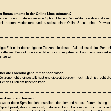
n Benutzername in der Online-Liste auftaucht?
st du in den Einstellungen eine Option „Meinen Online-Status während dieser
nistratoren, Moderatoren und du selbst deinen Online-Status sehen. Du wirst
gte Zeit nicht deiner eigenen Zeitzone. In diesem Fall solltest du im „Persön
) festlegen. Die Zeitzone kann dabei nur von registrierten Benutzern geändert 
tzt zu tun.
 aber die Forenuhr geht immer noch falsch!
Zeitzone richtig eingestellt hast und die Zeit trotzdem noch falsch ist, geht d
mit er das Problem beheben kann.
oard nicht zur Auswahl!
ntweder deine Sprache nicht installiert oder niemand hat das Forum bislang in
Sprachpaket, das du benötigst, installieren kann. Falls es noch nicht existier