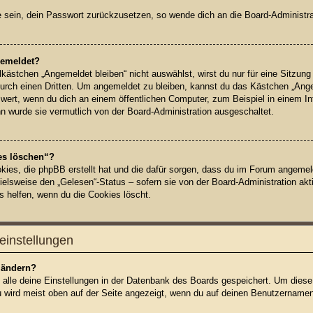
ge sein, dein Passwort zurückzusetzen, so wende dich an die Board-Administra
gemeldet?
ästchen „Angemeldet bleiben“ nicht auswählst, wirst du nur für eine Sitzung
urch einen Dritten. Um angemeldet zu bleiben, kannst du das Kästchen „Ang
wert, wenn du dich an einem öffentlichen Computer, zum Beispiel in einem In
nn wurde sie vermutlich von der Board-Administration ausgeschaltet.
es löschen“?
okies, die phpBB erstellt hat und die dafür sorgen, dass du im Forum angeme
ielsweise den „Gelesen“-Status – sofern sie von der Board-Administration ak
s helfen, wenn du die Cookies löscht.
einstellungen
 ändern?
n alle deine Einstellungen in der Datenbank des Boards gespeichert. Um diese
u wird meist oben auf der Seite angezeigt, wenn du auf deinen Benutzernamen 