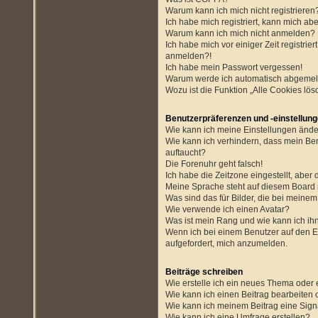
Warum kann ich mich nicht registrieren
Ich habe mich registriert, kann mich ab
Warum kann ich mich nicht anmelden?
Ich habe mich vor einiger Zeit registrie
anmelden?!
Ich habe mein Passwort vergessen!
Warum werde ich automatisch abgemel
Wozu ist die Funktion „Alle Cookies lö
Benutzerpräferenzen und -einstellun
Wie kann ich meine Einstellungen änd
Wie kann ich verhindern, dass mein Be
auftaucht?
Die Forenuhr geht falsch!
Ich habe die Zeitzone eingestellt, aber
Meine Sprache steht auf diesem Board 
Was sind das für Bilder, die bei mein
Wie verwende ich einen Avatar?
Was ist mein Rang und wie kann ich ih
Wenn ich bei einem Benutzer auf den E-
aufgefordert, mich anzumelden.
Beiträge schreiben
Wie erstelle ich ein neues Thema oder 
Wie kann ich einen Beitrag bearbeiten
Wie kann ich meinem Beitrag eine Sign
Wie kann ich eine Umfrage erstellen?