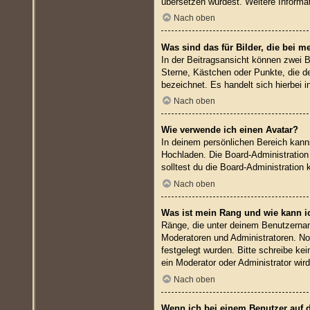
übersetzen würdest. Weitere Inform
Nach oben
Was sind das für Bilder, die bei
In der Beitragsansicht können zwei B
Sterne, Kästchen oder Punkte, die de
bezeichnet. Es handelt sich hierbei 
Nach oben
Wie verwende ich einen Avatar?
In deinem persönlichen Bereich kanns
Hochladen. Die Board-Administratio
solltest du die Board-Administration 
Nach oben
Was ist mein Rang und wie kann i
Ränge, die unter deinem Benutzername
Moderatoren und Administratoren. No
festgelegt wurden. Bitte schreibe ke
ein Moderator oder Administrator wi
Nach oben
Wenn ich bei einem Benutzer auf d