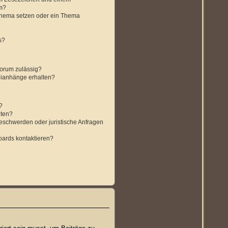
m?
Thema setzen oder ein Thema
s?
orum zulässig?
teianhänge erhalten?
?
lten?
Beschwerden oder juristische Anfragen
oards kontaktieren?