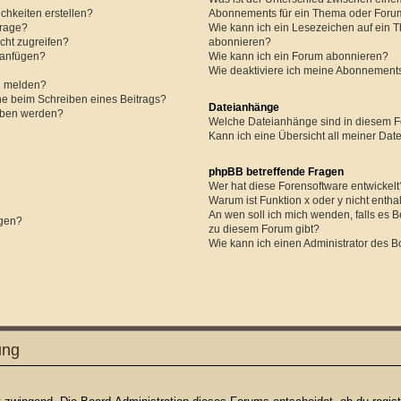
chkeiten erstellen?
Abonnements für ein Thema oder Foru
frage?
Wie kann ich ein Lesezeichen auf ein 
cht zugreifen?
abonnieren?
 anfügen?
Wie kann ich ein Forum abonnieren?
Wie deaktiviere ich meine Abonnement
n melden?
he beim Schreiben eines Beitrags?
Dateianhänge
eben werden?
Welche Dateianhänge sind in diesem F
Kann ich eine Übersicht all meiner Da
phpBB betreffende Fragen
Wer hat diese Forensoftware entwickelt
Warum ist Funktion x oder y nicht entha
An wen soll ich mich wenden, falls es 
ügen?
zu diesem Forum gibt?
Wie kann ich einen Administrator des B
ung