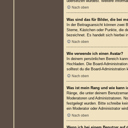
übersetzen würdest. Weitere Inform
Nach oben
Was sind das für Bilder, die bei
In der Beitragsansicht können zwei B
Sterne, Kästchen oder Punkte, die de
bezeichnet. Es handelt sich hierbei 
Nach oben
Wie verwende ich einen Avatar?
In deinem persönlichen Bereich kanns
Hochladen. Die Board-Administratio
solltest du die Board-Administration 
Nach oben
Was ist mein Rang und wie kann i
Ränge, die unter deinem Benutzername
Moderatoren und Administratoren. No
festgelegt wurden. Bitte schreibe ke
ein Moderator oder Administrator wi
Nach oben
Wenn ich bei einem Benutzer auf d