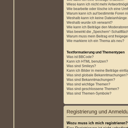
Wieso kann ich nicht mehr Antwortmögli
Wie bearbeite oder lösche ich eine Um
Warum kann ich auf bestimmte Foren ni
Weshalb kann ich keine Dateianhänge
Weshalb wurde ich verwarnt?
Wie kann ich Beiträge den Moderatore
Was bewirkt die „Speichern“-Schaltfläc
Warum muss mein Beitrag erst freigeg
Wie markiere ich ein Thema als neu?
Textformatierung und Thementypen
Was ist BBCode?
Kann ich HTML benutzen?
Was sind Smileys?
Kann ich Bilder in meine Beiträge einf
Was sind globale Bekanntmachungen?
Was sind Bekanntmachungen?
Was sind wichtige Themen?
Was sind geschlossene Themen?
Was sind Themen-Symbole?
Registrierung und Anmeld
Wozu muss ich mich registrieren?