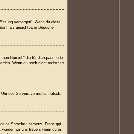
 Sitzung verbergen“. Wenn du diese
 dann als unsichtbarer Besucher
lichen Bereich“ die für dich passende
werden. Wenn du noch nicht registriert
ie Uhr des Servers vermutlich falsch.
 deine Sprache übersetzt. Frage ggf.
t, würden wir uns freuen, wenn du es