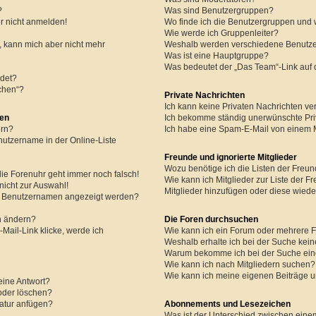
?
Was sind Benutzergruppen?
er nicht anmelden!
Wo finde ich die Benutzergruppen und w
Wie werde ich Gruppenleiter?
rt, kann mich aber nicht mehr
Weshalb werden verschiedene Benutzer
Was ist eine Hauptgruppe?
Was bedeutet der „Das Team“-Link auf d
det?
schen“?
Private Nachrichten
Ich kann keine Privaten Nachrichten ve
gen
Ich bekomme ständig unerwünschte Pri
ern?
Ich habe eine Spam-E-Mail von einem M
nutzername in der Online-Liste
Freunde und ignorierte Mitglieder
Wozu benötige ich die Listen der Freun
 die Forenuhr geht immer noch falsch!
Wie kann ich Mitglieder zur Liste der Fr
nicht zur Auswahl!
Mitglieder hinzufügen oder diese wiede
em Benutzernamen angezeigt werden?
n ändern?
Die Foren durchsuchen
Mail-Link klicke, werde ich
Wie kann ich ein Forum oder mehrere 
Weshalb erhalte ich bei der Suche kei
Warum bekomme ich bei der Suche eine
Wie kann ich nach Mitgliedern suchen?
Wie kann ich meine eigenen Beiträge 
eine Antwort?
 oder löschen?
atur anfügen?
Abonnements und Lesezeichen
Was ist der Unterschied zwischen ein