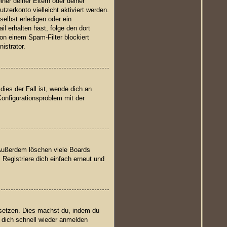
iner deiner Eltern oder deiner
zerkonto vielleicht aktiviert werden.
elbst erledigen oder ein
il erhalten hast, folge den dort
on einem Spam-Filter blockiert
istrator.
ies der Fall ist, wende dich an
Konfigurationsproblem mit der
 Außerdem löschen viele Boards
 Registriere dich einfach erneut und
cksetzen. Dies machst du, indem du
 dich schnell wieder anmelden