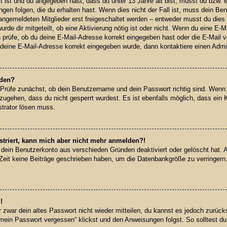
rt ist und du angegeben hast, dass du unter 13 Jahre alt bist, musst du bzw. e
en folgen, die du erhalten hast. Wenn dies nicht der Fall ist, muss dein Benut
ngemeldeten Mitglieder erst freigeschaltet werden – entweder musst du dies s
urde dir mitgeteilt, ob eine Aktivierung nötig ist oder nicht. Wenn du eine E-Ma
prüfe, ob du deine E-Mail-Adresse korrekt eingegeben hast oder die E-Mail v
 deine E-Mail-Adresse korrekt eingegeben wurde, dann kontaktiere einen Admin
lden?
 Prüfe zunächst, ob dein Benutzername und dein Passwort richtig sind. Wenn d
zugehen, dass du nicht gesperrt wurdest. Es ist ebenfalls möglich, dass ein 
strator lösen muss.
istriert, kann mich aber nicht mehr anmelden?!
r dein Benutzerkonto aus verschieden Gründen deaktiviert oder gelöscht hat.
 Zeit keine Beiträge geschrieben haben, um die Datenbankgröße zu verringern.
!
r zwar dein altes Passwort nicht wieder mitteilen, du kannst es jedoch zurü
mein Passwort vergessen“ klickst und den Anweisungen folgst. So solltest du