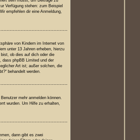
riert sein musst, um Beiträge zu
t zur Verfügung stehen: zum Beispiel
. Wir empfehlen dir eine Anmeldung,
sphäre von Kindern im Internet von
ern unter 13 Jahren erheben, hierzu
ist, ob dies auf dich oder die
te, dass phpBB Limited und der
glicher Art ist; außer solchen, die
bt?“ behandelt werden.
en Benutzer mehr anmelden können.
rrt wurden. Um Hilfe zu erhalten,
mmen, dann gibt es zwei