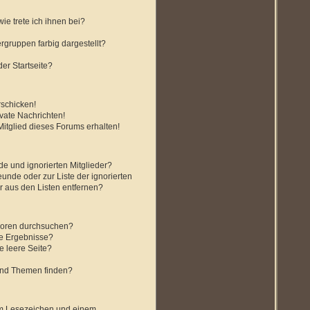
ie trete ich ihnen bei?
gruppen farbig dargestellt?
er Startseite?
rschicken!
vate Nachrichten!
itglied dieses Forums erhalten!
de und ignorierten Mitglieder?
eunde oder zur Liste der ignorierten
r aus den Listen entfernen?
Foren durchsuchen?
ne Ergebnisse?
 leere Seite?
und Themen finden?
em Lesezeichen und einem