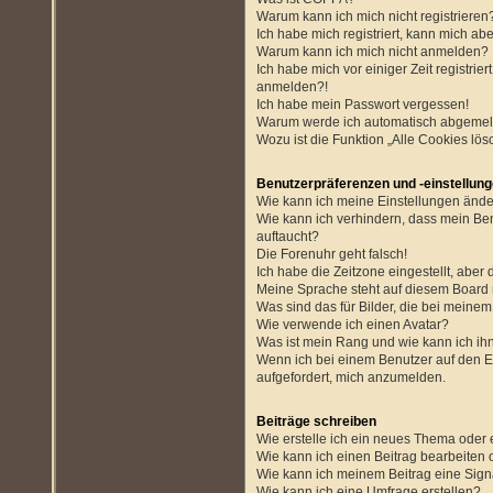
Warum kann ich mich nicht registrieren
Ich habe mich registriert, kann mich ab
Warum kann ich mich nicht anmelden?
Ich habe mich vor einiger Zeit registrie
anmelden?!
Ich habe mein Passwort vergessen!
Warum werde ich automatisch abgemel
Wozu ist die Funktion „Alle Cookies lö
Benutzerpräferenzen und -einstellun
Wie kann ich meine Einstellungen änd
Wie kann ich verhindern, dass mein Be
auftaucht?
Die Forenuhr geht falsch!
Ich habe die Zeitzone eingestellt, aber
Meine Sprache steht auf diesem Board 
Was sind das für Bilder, die bei mein
Wie verwende ich einen Avatar?
Was ist mein Rang und wie kann ich ih
Wenn ich bei einem Benutzer auf den E-
aufgefordert, mich anzumelden.
Beiträge schreiben
Wie erstelle ich ein neues Thema oder 
Wie kann ich einen Beitrag bearbeiten
Wie kann ich meinem Beitrag eine Sign
Wie kann ich eine Umfrage erstellen?