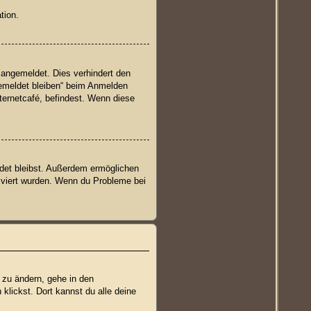
tion.
 angemeldet. Dies verhindert den
emeldet bleiben“ beim Anmelden
ternetcafé, befindest. Wenn diese
ldet bleibst. Außerdem ermöglichen
tiviert wurden. Wenn du Probleme bei
 zu ändern, gehe in den
klickst. Dort kannst du alle deine