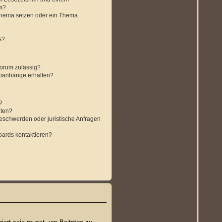
m?
Thema setzen oder ein Thema
s?
orum zulässig?
teianhänge erhalten?
?
lten?
Beschwerden oder juristische Anfragen
oards kontaktieren?