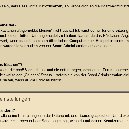
ge sein, dein Passwort zurückzusetzen, so wende dich an die Board-Administra
gemeldet?
ästchen „Angemeldet bleiben“ nicht auswählst, wirst du nur für eine Sitzung
urch einen Dritten. Um angemeldet zu bleiben, kannst du das Kästchen „Ang
wert, wenn du dich an einem öffentlichen Computer, zum Beispiel in einem In
nn wurde sie vermutlich von der Board-Administration ausgeschaltet.
es löschen“?
okies, die phpBB erstellt hat und die dafür sorgen, dass du im Forum angeme
ielsweise den „Gelesen“-Status – sofern sie von der Board-Administration ak
s helfen, wenn du die Cookies löscht.
einstellungen
 ändern?
n alle deine Einstellungen in der Datenbank des Boards gespeichert. Um diese
u wird meist oben auf der Seite angezeigt, wenn du auf deinen Benutzernamen 