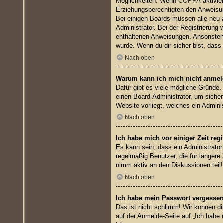
Möglichkeiten. Wenn
COPPA
aktivie
Erziehungsberechtigten den Anweisung
Bei einigen Boards müssen alle neu a
Administrator. Bei der Registrierung w
enthaltenen Anweisungen. Ansonsten 
wurde. Wenn du dir sicher bist, dass
Nach oben
Warum kann ich mich nicht anme
Dafür gibt es viele mögliche Gründe.
einen Board-Administrator, um sicher
Website vorliegt, welches ein Admini
Nach oben
Ich habe mich vor einiger Zeit reg
Es kann sein, dass ein Administrato
regelmäßig Benutzer, die für längere
nimm aktiv an den Diskussionen teil!
Nach oben
Ich habe mein Passwort vergessen
Das ist nicht schlimm! Wir können di
auf der Anmelde-Seite auf „Ich habe 