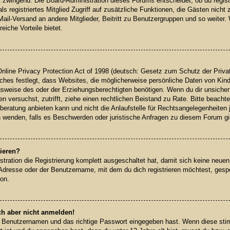
gt zwingend. Die Board-Administration dieses Forums entscheidet, ob du regist
 als registriertes Mitglied Zugriff auf zusätzliche Funktionen, die Gästen nich
-Mail-Versand an andere Mitglieder, Beitritt zu Benutzergruppen und so weiter
reiche Vorteile bietet.
line Privacy Protection Act of 1998 (deutsch: Gesetz zum Schutz der Privat
ches festlegt, dass Websites, die möglicherweise persönliche Daten von Kind
weise des oder der Erziehungsberechtigten benötigen. Wenn du dir unsicher b
ren versuchst, zutrifft, ziehe einen rechtlichen Beistand zu Rate. Bitte beach
eratung anbieten kann und nicht die Anlaufstelle für Rechtsangelegenheiten je
h wenden, falls es Beschwerden oder juristische Anfragen zu diesem Forum gi
ieren?
stration die Registrierung komplett ausgeschaltet hat, damit sich keine neu
Adresse oder der Benutzername, mit dem du dich registrieren möchtest, gespe
ion.
ch aber nicht anmelden!
en Benutzernamen und das richtige Passwort eingegeben hast. Wenn diese sti