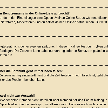
n Benutzername in der Online-Liste auftaucht?
st du in den Einstellungen eine Option „Meinen Online-Status während dieser
nistratoren, Moderatoren und du selbst deinen Online-Status sehen. Du wirst
gte Zeit nicht deiner eigenen Zeitzone. In diesem Fall solltest du im „Persön
) festlegen. Die Zeitzone kann dabei nur von registrierten Benutzern geändert 
tzt zu tun.
 aber die Forenuhr geht immer noch falsch!
Zeitzone richtig eingestellt hast und die Zeit trotzdem noch falsch ist, geht d
mit er das Problem beheben kann.
oard nicht zur Auswahl!
ntweder deine Sprache nicht installiert oder niemand hat das Forum bislang in
Sprachpaket, das du benötigst, installieren kann. Falls es noch nicht existier