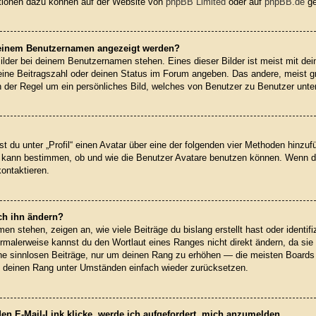
ationen dazu können auf der Website von
phpBB Limited
oder auf
phpBB.de
ge
 meinem Benutzernamen angezeigt werden?
ilder bei deinem Benutzernamen stehen. Eines dieser Bilder ist meist mit dei
ine Beitragszahl oder deinen Status im Forum angeben. Das andere, meist grö
in der Regel um ein persönliches Bild, welches von Benutzer zu Benutzer unter
t du unter „Profil“ einen Avatar über eine der folgenden vier Methoden hinzuf
n kann bestimmen, ob und wie die Benutzer Avatare benutzen können. Wenn d
kontaktieren.
ch ihn ändern?
n stehen, zeigen an, wie viele Beiträge du bislang erstellt hast oder identif
rmalerweise kannst du den Wortlaut eines Ranges nicht direkt ändern, da sie
ine sinnlosen Beiträge, nur um deinen Rang zu erhöhen — die meisten Boards 
rd deinen Rang unter Umständen einfach wieder zurücksetzen.
en E-Mail-Link klicke, werde ich aufgefordert, mich anzumelden.