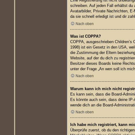
Eine Registrierung ist nicht unbedin
schreiben. Auf jeden Fall erhältst du
Avatarbilder, Private Nachrichten, E
da sie schnell erledigt ist und dir zahl
Nach oben
Was ist COPPA?
COPPA, ausgeschrieben Children’s On
1998) ist ein Gesetz in den USA, wel
die Zustimmung der Eltern beziehungs
Website, auf der du dich zu registrie
Besitzer dieses Boards keine Rechtsb
unter der Frage „An wen soll ich mic
Nach oben
Warum kann ich mich nicht registr
Es kann sein, dass die Board-Admini
Es könnte auch sein, dass deine IP-
wende dich an die Board-Administrat
Nach oben
Ich habe mich registriert, kann mi
Überprüfe zuerst, ob du den richtig